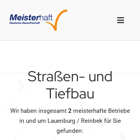
Skip
to
content
Toggl
Naviga
Startseite
Das
Meister
haft-System
Straßen- und
Für Bauherren
Tiefbau
Firmenbewertung
Wir haben insgesamt
2
meisterhafte Betriebe
Handwerkersuche
in und um
Lauenburg / Reinbek
für Sie
gefunden: